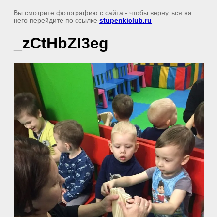
Вы смотрите фотографию с сайта
- чтобы вернуться на
него перейдите по ссылке
stupenkiclub.ru
_zCtHbZI3eg